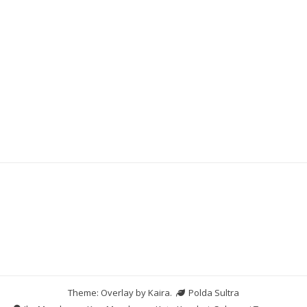
Slot Bet Kecil
Slot Pulsa
Slot Dana
Pengeluaran HK
Theme: Overlay by
Kaira
.
Polda Sultra