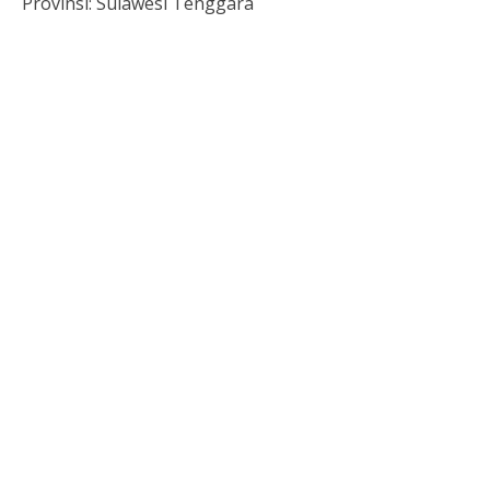
Provinsi:
Sulawesi Tenggara
Togel HK Hari Ini
Paito HK
Pengeluaran hongkong
Live SDY
Pengeluaran Macau
Slot Deposit Indosat
Togel
Slot 5000