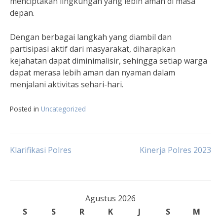
menciptakan lingkungan yang lebih aman di masa
depan.
Dengan berbagai langkah yang diambil dan
partisipasi aktif dari masyarakat, diharapkan
kejahatan dapat diminimalisir, sehingga setiap warga
dapat merasa lebih aman dan nyaman dalam
menjalani aktivitas sehari-hari.
Posted in
Uncategorized
Navigasi
Klarifikasi Polres
Kinerja Polres 2023
pos
Agustus 2026
S
S
R
K
J
S
M