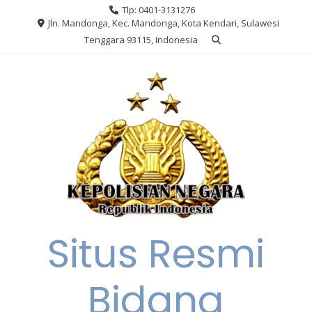
Skip
Tlp: 0401-3131276
to
Jln. Mandonga, Kec. Mandonga, Kota Kendari, Sulawesi
content
Tenggara 93115, Indonesia
Situs Resmi
Bidang