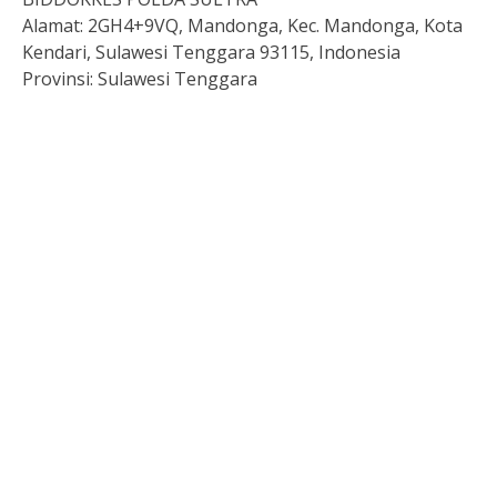
Alamat:
2GH4+9VQ, Mandonga, Kec. Mandonga, Kota
Kendari, Sulawesi Tenggara 93115, Indonesia
Provinsi:
Sulawesi Tenggara
Togel HK Hari Ini
Paito HK
Pengeluaran hongkong
Live SDY
Pengeluaran Macau
Slot Deposit Indosat
Togel