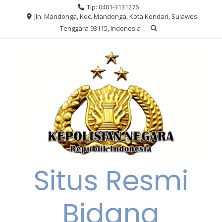
Skip
Tlp: 0401-3131276
to
Jln. Mandonga, Kec. Mandonga, Kota Kendari, Sulawesi
content
Tenggara 93115, Indonesia
Situs Resmi
Bidang