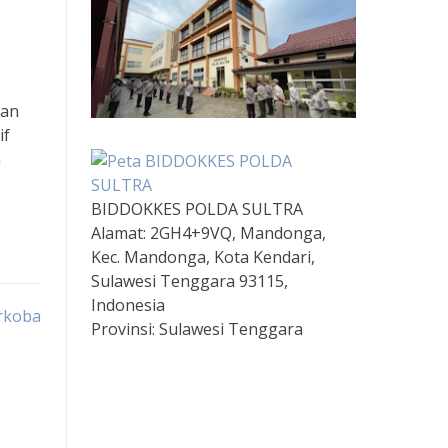
nan
if
a
BIDDOKKES POLDA SULTRA
Alamat:
2GH4+9VQ, Mandonga,
Kec. Mandonga, Kota Kendari,
Sulawesi Tenggara 93115,
Indonesia
rkoba
Provinsi:
Sulawesi Tenggara
Togel HK Hari Ini