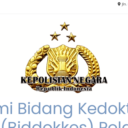
Jln
smi Bidang Kedok
(Biddokkes) Pol