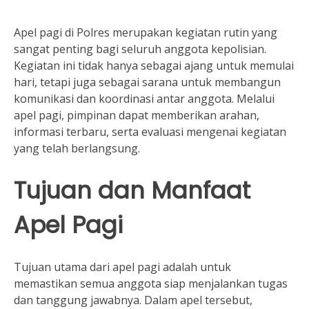
Apel pagi di Polres merupakan kegiatan rutin yang
sangat penting bagi seluruh anggota kepolisian.
Kegiatan ini tidak hanya sebagai ajang untuk memulai
hari, tetapi juga sebagai sarana untuk membangun
komunikasi dan koordinasi antar anggota. Melalui
apel pagi, pimpinan dapat memberikan arahan,
informasi terbaru, serta evaluasi mengenai kegiatan
yang telah berlangsung.
Tujuan dan Manfaat
Apel Pagi
Tujuan utama dari apel pagi adalah untuk
memastikan semua anggota siap menjalankan tugas
dan tanggung jawabnya. Dalam apel tersebut,