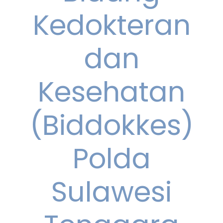
Kedokteran
dan
Kesehatan
(Biddokkes)
Polda
Sulawesi