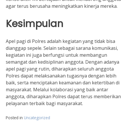
agar terus berusaha meningkatkan kinerja mereka.
Kesimpulan
Apel pagi di Polres adalah kegiatan yang tidak bisa
dianggap sepele. Selain sebagai sarana komunikasi,
kegiatan ini juga berfungsi untuk membangun
semangat dan kedisiplinan anggota. Dengan adanya
apel pagi yang rutin, diharapkan seluruh anggota
Polres dapat melaksanakan tugasnya dengan lebih
baik, serta menciptakan keamanan dan ketertiban di
masyarakat. Melalui kolaborasi yang baik antar
anggota, diharapkan Polres dapat terus memberikan
pelayanan terbaik bagi masyarakat.
Posted in
Uncategorized