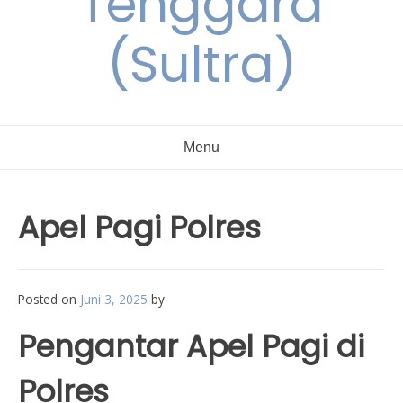
Tenggara
(Sultra)
Menu
Apel Pagi Polres
Posted on
Juni 3, 2025
by
Pengantar Apel Pagi di
Polres