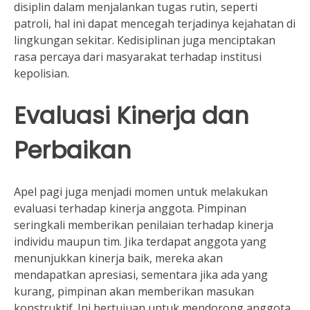
disiplin dalam menjalankan tugas rutin, seperti
patroli, hal ini dapat mencegah terjadinya kejahatan di
lingkungan sekitar. Kedisiplinan juga menciptakan
rasa percaya dari masyarakat terhadap institusi
kepolisian.
Evaluasi Kinerja dan
Perbaikan
Apel pagi juga menjadi momen untuk melakukan
evaluasi terhadap kinerja anggota. Pimpinan
seringkali memberikan penilaian terhadap kinerja
individu maupun tim. Jika terdapat anggota yang
menunjukkan kinerja baik, mereka akan
mendapatkan apresiasi, sementara jika ada yang
kurang, pimpinan akan memberikan masukan
konstruktif. Ini bertujuan untuk mendorong anggota