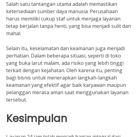
Salah satu tantangan utama adalah memastikan
ketersediaan sumber daya manusia. Perusahaan
harus memiliki cukup staf untuk menjaga layanan
tetap berjalan tanpa henti, yang bisa menjadi sulit dan
mahal.
Selain itu, keselamatan dan keamanan juga menjadi
perhatian. Dalam beberapa situasi, seperti di toko
yang buka larut malam, ada risiko yang lebih tinggi
terkait dengan kejahatan. Oleh karena itu, penting
bagi bisnis untuk menerapkan langkah-langkah
keamanan yang efektif agar baik karyawan maupun
pelanggan merasa aman saat menggunakan layanan
tersebut.
Kesimpulan
Layanan 24 jam telah menjadi bagian integral dari