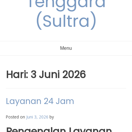
Tenggara
(Sultra)
Menu
Hari:
3 Juni 2026
Layanan 24 Jam
Posted on
Juni 3, 2026
by
Pengenalan Layanan