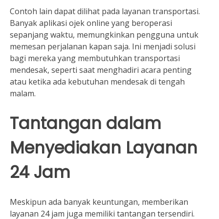
Contoh lain dapat dilihat pada layanan transportasi.
Banyak aplikasi ojek online yang beroperasi
sepanjang waktu, memungkinkan pengguna untuk
memesan perjalanan kapan saja. Ini menjadi solusi
bagi mereka yang membutuhkan transportasi
mendesak, seperti saat menghadiri acara penting
atau ketika ada kebutuhan mendesak di tengah
malam.
Tantangan dalam
Menyediakan Layanan
24 Jam
Meskipun ada banyak keuntungan, memberikan
layanan 24 jam juga memiliki tantangan tersendiri.