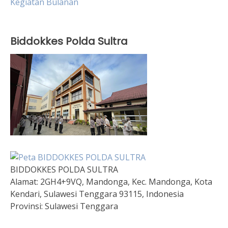
Kegiatan Bulanan
Biddokkes Polda Sultra
BIDDOKKES POLDA SULTRA
Alamat:
2GH4+9VQ, Mandonga, Kec. Mandonga, Kota
Kendari, Sulawesi Tenggara 93115, Indonesia
Provinsi:
Sulawesi Tenggara