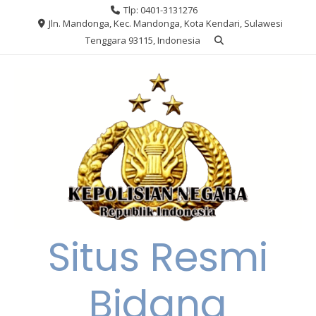
Skip
Tlp: 0401-3131276
to
Jln. Mandonga, Kec. Mandonga, Kota Kendari, Sulawesi
content
Tenggara 93115, Indonesia
Situs Resmi
Bidang