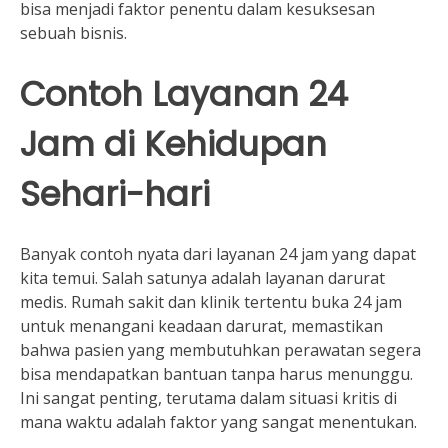
bisa menjadi faktor penentu dalam kesuksesan
sebuah bisnis.
Contoh Layanan 24
Jam di Kehidupan
Sehari-hari
Banyak contoh nyata dari layanan 24 jam yang dapat
kita temui. Salah satunya adalah layanan darurat
medis. Rumah sakit dan klinik tertentu buka 24 jam
untuk menangani keadaan darurat, memastikan
bahwa pasien yang membutuhkan perawatan segera
bisa mendapatkan bantuan tanpa harus menunggu.
Ini sangat penting, terutama dalam situasi kritis di
mana waktu adalah faktor yang sangat menentukan.