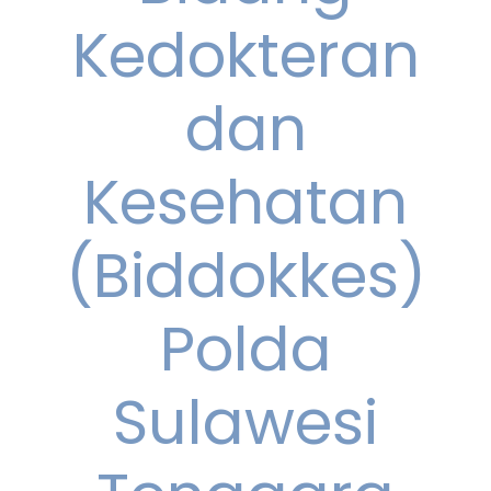
Kedokteran
dan
Kesehatan
(Biddokkes)
Polda
Sulawesi