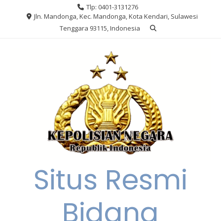
Skip
Tlp: 0401-3131276
to
Jln. Mandonga, Kec. Mandonga, Kota Kendari, Sulawesi
content
Tenggara 93115, Indonesia
Situs Resmi
Bidang