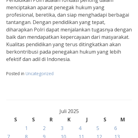
menciptakan aparat penegak hukum yang
profesional, beretika, dan siap menghadapi berbagai
tantangan. Dengan pendidikan yang tepat,
diharapkan Polri dapat menjalankan tugasnya dengan
baik dan mendapatkan kepercayaan dari masyarakat.
Kualitas pendidikan yang terus ditingkatkan akan
berkontribusi pada penegakan hukum yang lebih
efektif dan adil di Indonesia.
Posted in
Uncategorized
Juli 2025
S
S
R
K
J
S
M
1
2
3
4
5
6
7
8
9
10
11
12
13