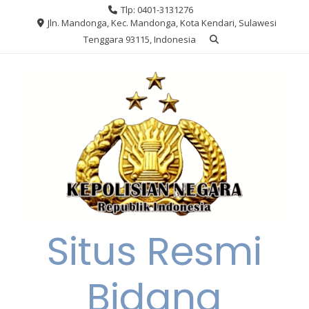
Skip
Tlp: 0401-3131276
to
Jln. Mandonga, Kec. Mandonga, Kota Kendari, Sulawesi
content
Tenggara 93115, Indonesia
Situs Resmi
Bidang