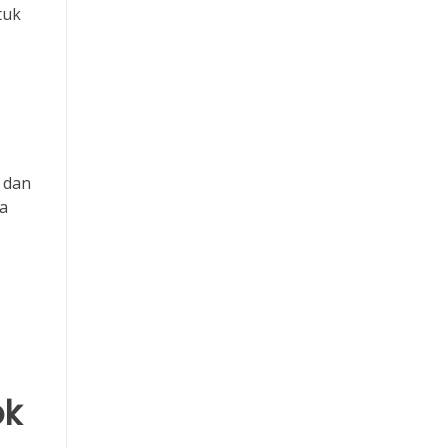
tuk
Slot Dana
Pengeluaran HK
n dan
a
ok