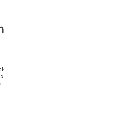
Paito HK
Pengeluaran hongkong
n
Live SDY
Pengeluaran Macau
Slot Deposit Indosat
ok
di
Togel
n
Slot 5000
Data HK
Live SGP