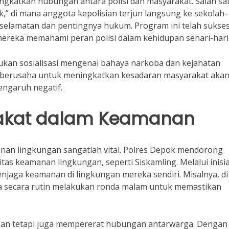
gkatkan hubungan antara polisi dan masyarakat. Salah sa
,” di mana anggota kepolisian terjun langsung ke sekolah-
selamatan dan pentingnya hukum. Program ini telah sukse
reka memahami peran polisi dalam kehidupan sehari-hari
akukan sosialisasi mengenai bahaya narkoba dan kejahatan
es berusaha untuk meningkatkan kesadaran masyarakat aka
engaruh negatif.
rakat dalam Keamanan
nan lingkungan sangatlah vital. Polres Depok mendorong
as keamanan lingkungan, seperti Siskamling. Melalui inisia
enjaga keamanan di lingkungan mereka sendiri. Misalnya, di
 secara rutin melakukan ronda malam untuk memastikan
aman tetapi juga mempererat hubungan antarwarga. Dengan