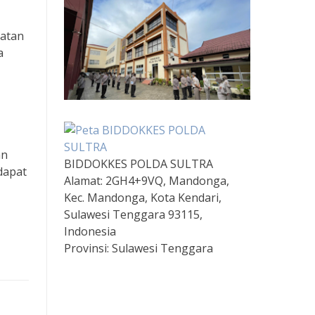
matan
a
an
BIDDOKKES POLDA SULTRA
dapat
Alamat:
2GH4+9VQ, Mandonga,
Kec. Mandonga, Kota Kendari,
Sulawesi Tenggara 93115,
Indonesia
Provinsi:
Sulawesi Tenggara
Togel HK Hari Ini