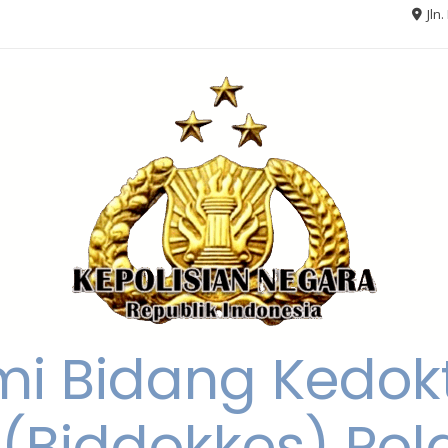
Jln
smi Bidang Kedok
(Biddokkes) Pol