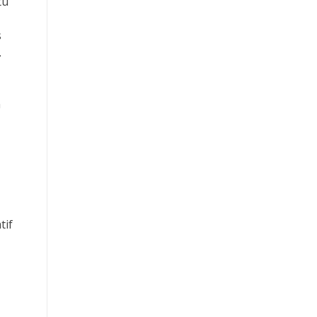
tu
Toto Macau
s
Slot Pulsa
.
Slot Deposit 5000
n
Slot Deposit Pulsa Indosat
Slot 5000
Slot Qris
Slot Deposit Pulsa Indosat
tif
Slot Bet Kecil
Slot Pulsa