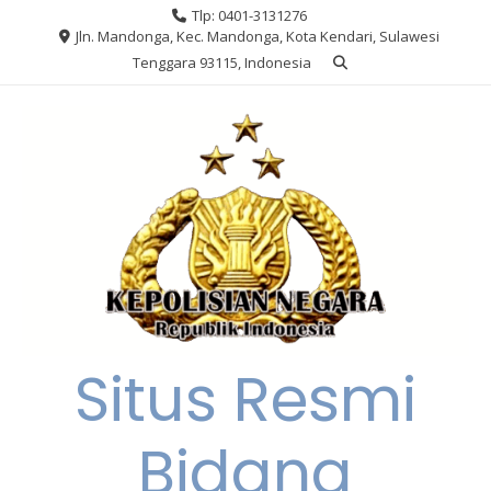
Skip
Tlp: 0401-3131276
to
Jln. Mandonga, Kec. Mandonga, Kota Kendari, Sulawesi
content
Tenggara 93115, Indonesia
Situs Resmi
Bidang