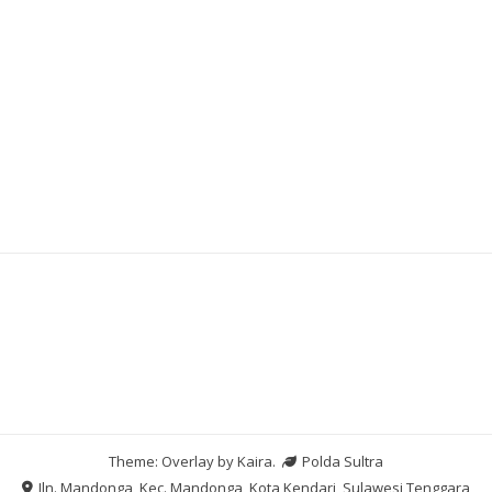
Slot Bet Kecil
Slot Pulsa
Slot Dana
Pengeluaran HK
Theme: Overlay by
Kaira
.
Polda Sultra
Jln. Mandonga, Kec. Mandonga, Kota Kendari, Sulawesi Tenggara