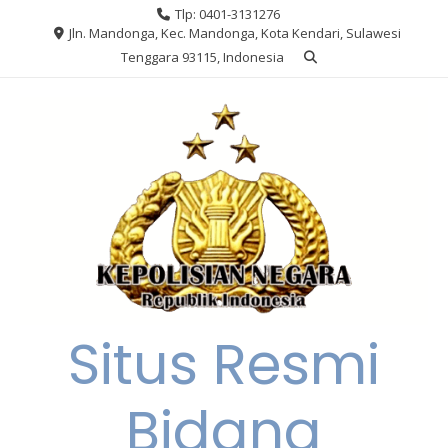
Skip
Tlp: 0401-3131276
to
Jln. Mandonga, Kec. Mandonga, Kota Kendari, Sulawesi
content
Tenggara 93115, Indonesia
Situs Resmi
Bidang